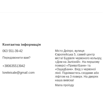
Контактна інформація
063 551-39-42
Місто Дніпро, вулиця
Європейська 5, самий центр
Передзвонити вам?
міста! Будівля червоного кольору,
«Дом на Залізній». На першому
поверсі «ПриватБанк» та
+380635513942
«ОщадБанк». Вхід з червоної
loreleisale@gmail.com
лінії. Піднімаєтесь сходами або
ліфтом на 3 поверх. На дверях
наша вивіска!
Мапа проїзду