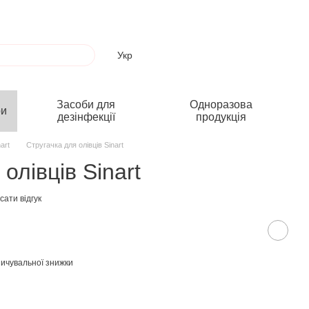
Укр
Засоби для
Одноразова
ри
дезінфекції
продукція
art
Стругачка для олівців Sinart
олівців Sinart
ати відгук
ичувальної знижки