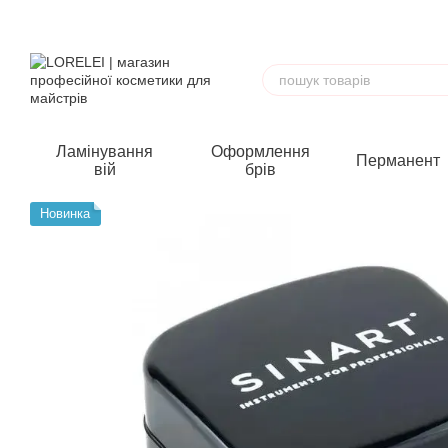
Перейти до основного контенту
Ламінування
Оформлення
Перманент
вій
брів
Новинка