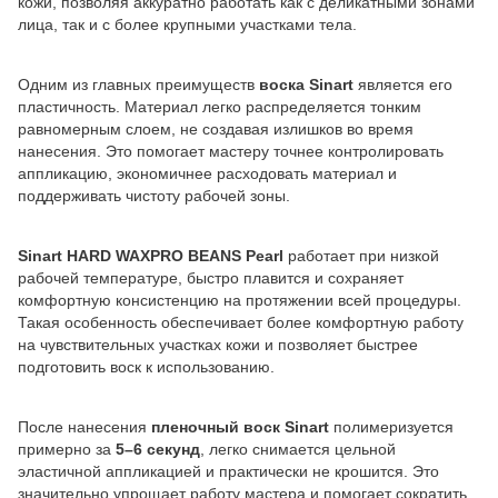
кожи, позволяя аккуратно работать как с деликатными зонами
лица, так и с более крупными участками тела.
Одним из главных преимуществ
воска Sinart
является его
пластичность. Материал легко распределяется тонким
равномерным слоем, не создавая излишков во время
нанесения. Это помогает мастеру точнее контролировать
аппликацию, экономичнее расходовать материал и
поддерживать чистоту рабочей зоны.
Sinart HARD WAXPRO BEANS Pearl
работает при низкой
рабочей температуре, быстро плавится и сохраняет
комфортную консистенцию на протяжении всей процедуры.
Такая особенность обеспечивает более комфортную работу
на чувствительных участках кожи и позволяет быстрее
подготовить воск к использованию.
После нанесения
пленочный воск Sinart
полимеризуется
примерно за
5–6 секунд
, легко снимается цельной
эластичной аппликацией и практически не крошится. Это
значительно упрощает работу мастера и помогает сократить