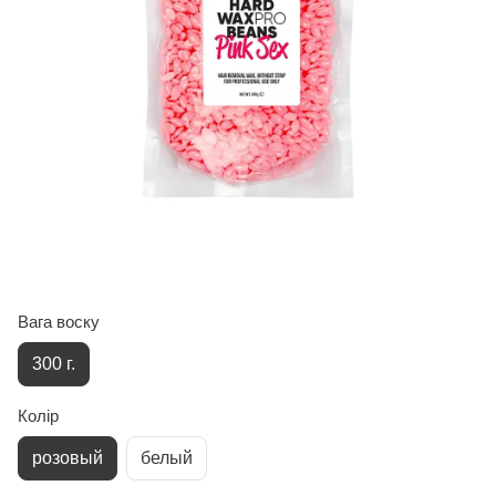
Вага воску
300 г.
Колір
розовый
белый