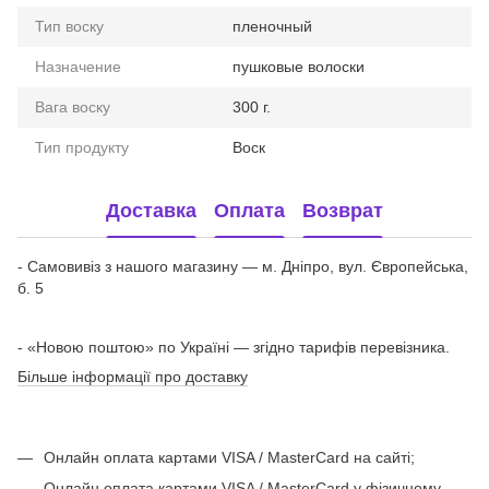
Тип воску
пленочный
Назначение
пушковые волоски
Вага воску
300 г.
Тип продукту
Воск
Доставка
Оплата
Возврат
- Самовивіз з нашого магазину — м. Дніпро, вул. Європейська,
б. 5
- «Новою поштою» по Україні — згідно тарифів перевізника.
Більше інформації про доставку
Онлайн оплата картами VISA / MasterCard на сайті;
Онлайн оплата картами VISA / MasterCard у фізичному