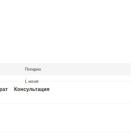
Попарно
L изгиб
рат
Консультация