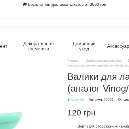
🚚 Бесплатная доставка заказов от 3500 грн
Декоративная
Домашний
ент
Аксессуа
косметика
уход
Главная
Ламинирование ресниц
Валики для ламинирования ресниц (аналог
Валики для л
(аналог Vinog/
В наличии
Артикул: 00261
Остав
120 грн
Войти
для отображения накопи
%