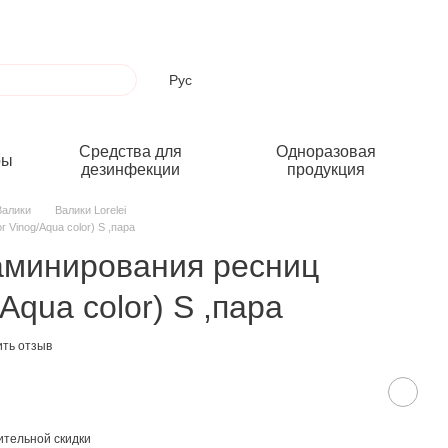
Рус
Средства для
Одноразовая
ры
дезинфекции
продукция
Валики
Валики Lorelei
 Vinog/Aqua color) S ,пара
аминирования ресниц
Aqua color) S ,пара
ить отзыв
тельной скидки