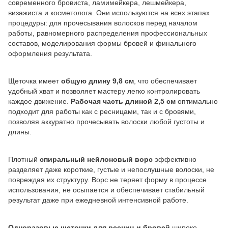
современного бровиста, ламимейкера, лешмейкера,
визажиста и косметолога. Они используются на всех этапах
процедуры: для прочесывания волосков перед началом
работы, равномерного распределения профессиональных
составов, моделирования формы бровей и финального
оформления результата.
Щеточка имеет
общую длину 9,8 см
, что обеспечивает
удобный хват и позволяет мастеру легко контролировать
каждое движение.
Рабочая часть длиной 2,5 см
оптимально
подходит для работы как с ресницами, так и с бровями,
позволяя аккуратно прочесывать волоски любой густоты и
длины.
Плотный
спиральный нейлоновый ворс
эффективно
разделяет даже короткие, густые и непослушные волоски, не
повреждая их структуру. Ворс не теряет форму в процессе
использования, не осыпается и обеспечивает стабильный
результат даже при ежедневной интенсивной работе.
Одноразовые щеточки для ресниц и бровей
широко