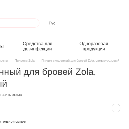
Рус
Средства для
Одноразовая
ры
дезинфекции
продукция
нцеты
Пинцеты Zola
Пинцет скошенный для бровей Zola, светло-розовый
нный для бровей Zola,
ый
тавить отзыв
тельной скидки