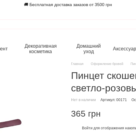
🚚 Бесплатная доставка заказов от 3500 грн
Декоративная
Домашний
ент
Аксессуа
косметика
уход
Главная
Оформление бровей
Пи
Пинцет скоше
светло-розов
Нет в наличии
Артикул: 00171
Ос
365 грн
Войти
для отображения накопи
%