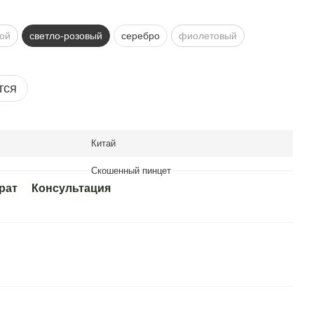
ой
светло-розовый
серебро
фиолетовый
тся
Китай
Скошенный пинцет
рат
Консультация