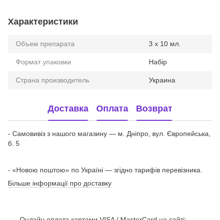
Характеристики
Объем препарата
3 х 10 мл.
Формат упаковки
Набір
Страна производитель
Украина
Доставка
Оплата
Возврат
- Самовивіз з нашого магазину — м. Дніпро, вул. Європейська,
б. 5
- «Новою поштою» по Україні — згідно тарифів перевізника.
Більше інформації про доставку
Онлайн оплата картами VISA / MasterCard на сайті;