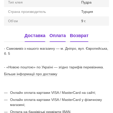
Тип клея
Пудра
Страна производитель
Турция
Об'єм
9 г.
Доставка
Оплата
Возврат
- Самовивіз з нашого магазину — м. Дніпро, вул. Європейська,
б. 5
- «Новою поштою» по Україні — згідно тарифів перевізника.
Більше інформації про доставку
Онлайн оплата картами VISA / MasterCard на сайті;
Онлайн оплата картами VISA / MasterCard у фізичному
магазині;
Оплата на банківіські реквізити IBAN.