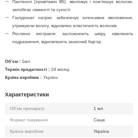
Пантенол (провітамін В5): зволожує і пом’якшує волоски,
запобігає ламкості та сухості.
Гіалуронат натрію: забезпечує інтенсивне зволоження,
утримуючи вологу, відновлює еластичність волосків.
Рослинні екстракти: заспокоюють шкіру, нівелюють
подразнення, відновлюють захисний бар’єр.
Об’єм :
1мл
Термін придатності :
24 місяці
Країна-виробник :
Україна
Характеристики
Об'єм препарату
1 мл.
Формат пакування
Саше
Країна виробник
Україна