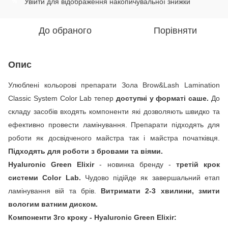
Увійти
для відображення накопичувальної знижки
%
До обраного
Порівняти
Опис
Улюблені кольорові препарати Зола Brow&Lash Lamination
Classic System Color Lab тепер
доступні у форматі саше.
До
складу засобів входять компоненти які дозволяють швидко та
ефективно провести ламінування. Препарати підходять для
роботи як досвідченого майстра так і майстра початківця.
Підходять для роботи з бровами та віями.
Hyaluronic Green Elixir
- новинка бренду -
третій крок
системи Color Lab.
Чудово підійде як завершальний етап
ламінування вій та брів.
Витримати 2-3 хвилини, змити
вологим ватним диском.
Компоненти 3го кроку - Hyaluronic Green Elixir: