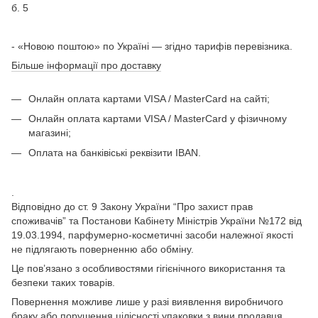
б. 5
- «Новою поштою» по Україні — згідно тарифів перевізника.
Більше інформації про доставку
Онлайн оплата картами VISA / MasterCard на сайті;
Онлайн оплата картами VISA / MasterCard у фізичному
магазині;
Оплата на банківіські реквізити IBAN.
.
Відповідно до ст. 9 Закону України “Про захист прав
споживачів” та Постанови Кабінету Міністрів України №172 від
19.03.1994, парфумерно-косметичні засоби належної якості
не підлягають поверненню або обміну.
Це пов’язано з особливостями гігієнічного використання та
безпеки таких товарів.
Повернення можливе лише у разі виявлення виробничого
браку або порушення цілісності упаковки з вини продавця.