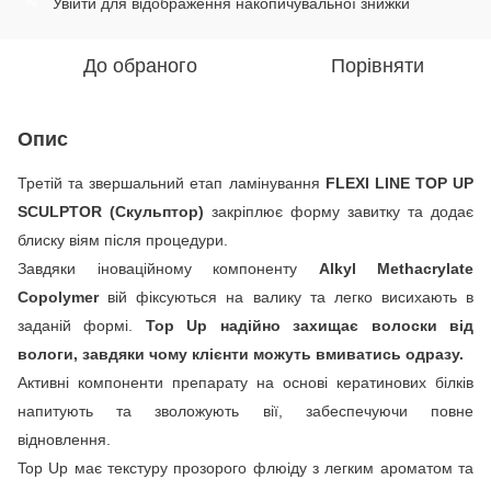
Увійти
для відображення накопичувальної знижки
%
До обраного
Порівняти
Опис
Третій та звершальний етап ламінування
FLEXI LINE TOP UP
SCULPTOR (Скульптор)
закріплює форму завитку та додає
блиску віям після процедури.
Завдяки іноваційному компоненту
Alkyl Methacrylate
Copolymer
вій фіксуються на валику та легко висихають в
заданій формі.
Top Up надійно захищає волоски від
вологи, завдяки чому клієнти можуть вмиватись одразу.
Активні компоненти препарату на основі кератинових білків
напитують та зволожують вії, забеспечуючи повне
відновлення.
Top Up має текстуру прозорого флюіду з легким ароматом та