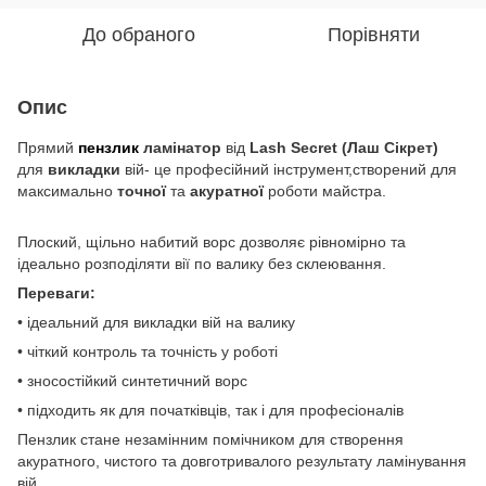
До обраного
Порівняти
Опис
Прямий
пензлик
ламінатор
від
Lash Secret (Лаш Сікрет)
для
викладки
вій- це професійний інструмент,створений для
максимально
точної
та
акуратної
роботи майстра.
Плоский, щільно набитий ворс дозволяє рівномірно та
ідеально розподіляти вії по валику без склеювання.
Переваги:
• ідеальний для викладки вій на валику
• чіткий контроль та точність у роботі
• зносостійкий синтетичний ворс
• підходить як для початківців, так і для професіоналів
Пензлик стане незамінним помічником для створення
акуратного, чистого та довготривалого результату ламінування
вій.