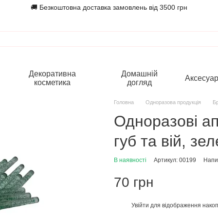
🚚 Безкоштовна доставка замовлень від 3500 грн
Декоративна
Домашній
Аксесуа
косметика
догляд
Головна
Одноразова продукція
Б
Одноразові ап
губ та вій, зе
В наявності
Артикул: 00199
Напис
70 грн
Увійти
для відображення накоп
%