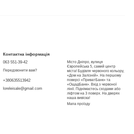
Контактна інформація
063 551-39-42
Місто Дніпро, вулиця
Європейська 5, самий центр
Передзвонити вам?
міста! Будівля червоного кольору,
«Дом на Залізній». На першому
поверсі «ПриватБанк» та
+380635513942
«ОщадБанк». Вхід з червоної
loreleisale@gmail.com
лінії. Піднімаєтесь сходами або
ліфтом на 3 поверх. На дверях
наша вивіска!
Мапа проїзду