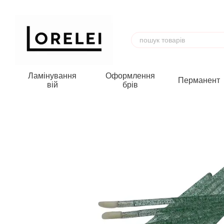
Перейти до основного контенту
Ламінування
Оформлення
Перманент
вій
брів