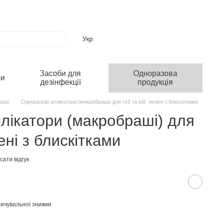
Укр
Засоби для
Одноразова
ри
дезінфекції
продукція
раші
Одноразові аплікатори (макробраші) для губ та вій, зелені з блискітками
лікатори (макробраші) для
лені з блискітками
ати відгук
ичувальної знижки