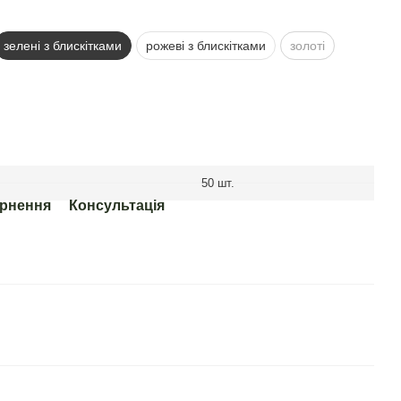
зелені з блискітками
рожеві з блискітками
золоті
50 шт.
рнення
Консультація