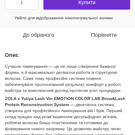
Купити
Увійти
для відображення накопичувальної знижки
%
До обраного
Порівняти
Опис
Сучасне ламінування — це не лише створення бажаної
форми, а й максимально делікатна робота зі структурою
волоска. Саме тому професійні системи повинні
забезпечувати прогнозований результат, комфорт у роботі
майстра та комплексний догляд протягом усієї процедури.
ZOLA x Yuliya Lash Vin EMOTION COLOR LAB Brow&Lash
Protein Reconstruction System
— двоетапна система,
створена для професійного ламінування вій і брів. Перший
склад працює над розм'якшенням дисульфідних зв'язків,
роблячи волоски більш пластичними та готовими до
формування нового напрямку. Це дозволяє майстру легко
моделювати форму без зайвого механічного навантаження.