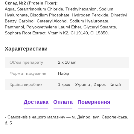
Склад №2 (Protein Fixer):
Aqua, Steartrimonium Chloride, Triethylhexanion, Sodium
Hyaluronate, Disodium Phosphate, Hydrogen Peroxide, Dimethyl
Benzyl Carbinol, Cetearyl Alcohol, Sodium Hyaluronate,
Panthenol, Polyoxyethylene Lauryl Ether, Glyceryl Stearate,
Sophora Root Extract, Vitamin K2, CI 19140, CI 15850.
Характеристики
Об'єм препарату
2 х 10 мл
Формат пакування
Набір
Країна виробник
1 крок - Україна ; 2 крок - Китай
Доставка
Оплата
Повернення
- Самовивіз з нашого магазину — м. Дніпро, вул. Європейська,
б. 5