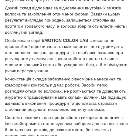
Другий склад відповідає за відновлення внутрішніх зв'язків
волоска та закріплення отриманої форми. Завдяки цьому
результат виглядає природно, залишається стабільним
протягом тривалого часу, а волоски зберігають еластичність і
доглянутий вигляд.
Особливістю серії
EMOTION COLOR LAB
є поєднання
професійної ефективності та компонентів, що підтримують
стан волосків під час процедури. Це особливо важливо при
регулярному ламінуванні, коли майстер прагне не лише
створити красивий вигин або укладання брів, а й мінімізувати
ризик пересушування.
Консистенція складів забезпечує рівномірне нанесення та
комфортний контроль під час роботи. Засоби легко
розподіляються по волосках, не розтікаються та дозволяють
акуратно опрацьовувати навіть складні ділянки. Це підвищує
швидкість виконання процедури та допомагає отримати
стабільний результат незалежно від типу волосків.
Система підходить для професійного використання brow- і
lash-майстрами та стане чудовим вибором для салонів краси
й навчальних центрів, де важливі якість, безпечність і
повторюваність результату.