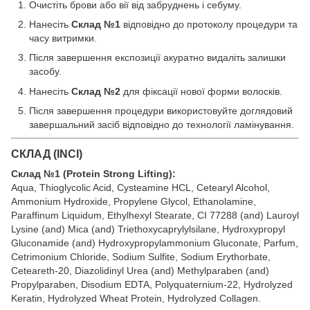
Очистіть брови або вії від забруднень і себуму.
Нанесіть
Склад №1
відповідно до протоколу процедури та
часу витримки.
Після завершення експозиції акуратно видаліть залишки
засобу.
Нанесіть
Склад №2
для фіксації нової форми волосків.
Після завершення процедури використовуйте доглядовий
завершальний засіб відповідно до технології ламінування.
СКЛАД (INCI)
Склад №1 (Protein Strong Lifting):
Aqua, Thioglycolic Acid, Cysteamine HCL, Cetearyl Alcohol,
Ammonium Hydroxide, Propylene Glycol, Ethanolamine,
Paraffinum Liquidum, Ethylhexyl Stearate, CI 77288 (and) Lauroyl
Lysine (and) Mica (and) Triethoxycaprylylsilane, Hydroxypropyl
Gluconamide (and) Hydroxypropylammonium Gluconate, Parfum,
Cetrimonium Chloride, Sodium Sulfite, Sodium Erythorbate,
Ceteareth-20, Diazolidinyl Urea (and) Methylparaben (and)
Propylparaben, Disodium EDTA, Polyquaternium-22, Hydrolyzed
Keratin, Hydrolyzed Wheat Protein, Hydrolyzed Collagen.