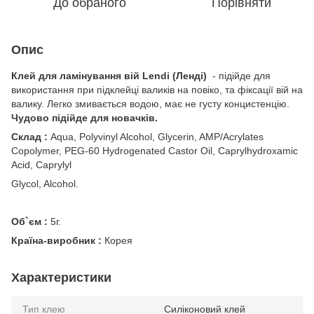
До обраного
Порівняти
Опис
Клей для ламінування вій Lendi (Ленді)
- підійде для
використання при підклейці валиків на повіко, та фіксації вій на
валику. Легко змивається водою, має не густу концистенцію.
Чудово підійде для новачків.
Склад :
Aqua, Polyvinyl Alcohol, Glycerin, AMP/Acrylates
Copolymer, PEG-60 Hydrogenated Castor Oil, Caprylhydroxamic
Acid, Caprylyl
Glycol, Alcohol.
Об`єм :
5г.
Країна-виробник :
Корея
Характеристики
Тип клею
Силіконовий клей