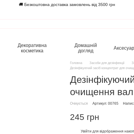
🚚 Безкоштовна доставка замовлень від 3500 грн
Декоративна
Домашній
Аксесуа
косметика
догляд
Головна
Засоби для дезінфекції
З
Дезінфікуючий засіб концентрат для очищ
Дезінфікуючий
очищення вали
Очікується
Артикул: 00765
Написа
245 грн
Увійти
для відображення накоп
%