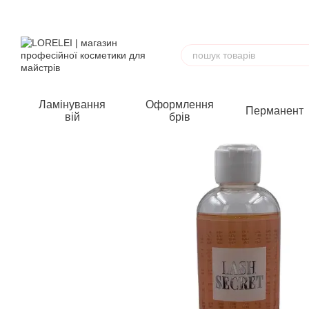
Перейти до основного контенту
Ламінування
Оформлення
Перманент
вій
брів