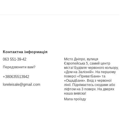
Контактна інформація
063 551-39-42
Місто Дніпро, вулиця
Європейська 5, самий центр
Передзвонити вам?
міста! Будівля червоного кольору,
«Дом на Залізній». На першому
поверсі «ПриватБанк» та
+380635513942
«ОщадБанк». Вхід з червоної
loreleisale@gmail.com
лінії. Піднімаєтесь сходами або
ліфтом на 3 поверх. На дверях
наша вивіска!
Мапа проїзду