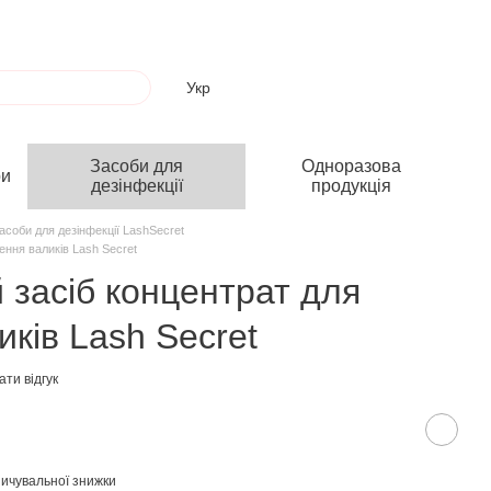
Укр
Засоби для
Одноразова
ри
дезінфекції
продукція
асоби для дезінфекції LashSecret
ення валиків Lash Secret
 засіб концентрат для
ків Lash Secret
ти відгук
ичувальної знижки