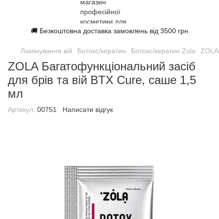
🚚 Безкоштовна доставка замовлень від 3500 грн
Ламінування вій
Ботокс/кератин
Ботокс/кератин Zola
ZOLA 
ZOLA Багатофункціональний засіб
для брів та вій BTX Cure, саше 1,5
мл
Артикул:
00751
Написати відгук