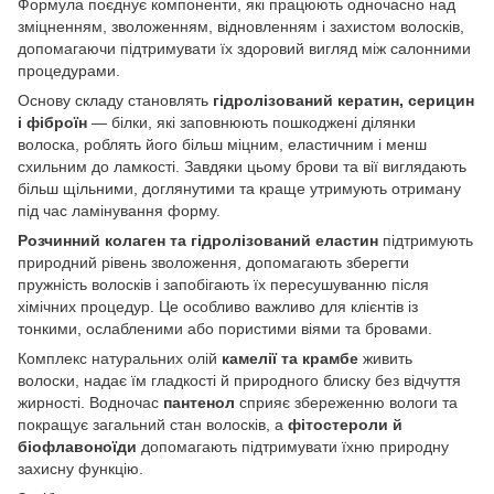
Формула поєднує компоненти, які працюють одночасно над
зміцненням, зволоженням, відновленням і захистом волосків,
допомагаючи підтримувати їх здоровий вигляд між салонними
процедурами.
Основу складу становлять
гідролізований кератин, серицин
і фіброїн
— білки, які заповнюють пошкоджені ділянки
волоска, роблять його більш міцним, еластичним і менш
схильним до ламкості. Завдяки цьому брови та вії виглядають
більш щільними, доглянутими та краще утримують отриману
під час ламінування форму.
Розчинний колаген та гідролізований еластин
підтримують
природний рівень зволоження, допомагають зберегти
пружність волосків і запобігають їх пересушуванню після
хімічних процедур. Це особливо важливо для клієнтів із
тонкими, ослабленими або пористими віями та бровами.
Комплекс натуральних олій
камелії та крамбе
живить
волоски, надає їм гладкості й природного блиску без відчуття
жирності. Водночас
пантенол
сприяє збереженню вологи та
покращує загальний стан волосків, а
фітостероли й
біофлавоноїди
допомагають підтримувати їхню природну
захисну функцію.