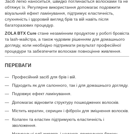
Засіб легко наноситься, швидко поглинається волосками та не
обтяжує їх. Регулярне використання допомагає подовжити
візуальний ефект ламінування, підтримує еластичність,
слухняність і здоровий вигляд брів та вій навіть після
багаторазових процедур.
ZOLA BTX Cure
стане незамінним продуктом у роботі бровіста
та lash-майстра, а також чудовим рішенням для домашнього
догляду, коли необхідно підтримати результат професійної
процедури та забезпечити волоскам повноцінне живлення.
ПЕРЕВАГИ
Професійний засіб для брів і вій.
Підходить як для салонного, так і для домашнього догляду.
Подовжує ефект ламінування.
Допомагає відновити структуру пошкоджених волосків.
Містить кератин, серицин і фіброїн для зміцнення волосків.
Колаген та еластин підтримують еластичність і
зволоження.
Натуральні олії живлять і надають природного блиску.