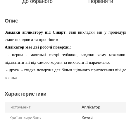
До обраного
Порівняти
Опис
Завдяки аплікатору від Сінарт
, етап викладки вій у процедурі 
стане швидшим та простішим. 
Аплікатор має дві робочі поверхні: 
 - перша - маленькі гострі зубчики, завдяки чому можливо  
підхватити вії від самого кореня та викласти ії паралельно;
 - друга  - гладка поверхня для більш щільного притискання вій до 
валика.
Характеристики
Інструмент
Аплікатор
Країна виробник
Китай