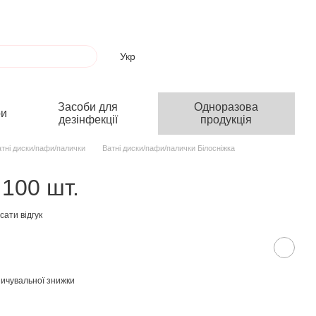
Укр
Засоби для
Одноразова
ри
дезінфекції
продукція
тні диски/пафи/палички
Ватні диски/пафи/палички Білосніжка
 100 шт.
ати відгук
ичувальної знижки