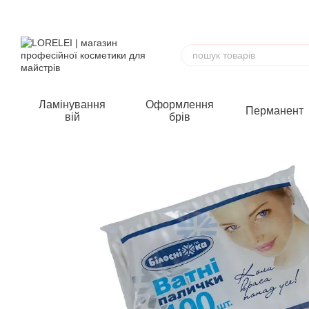
Перейти до основного контенту
Ламінування
Оформлення
Перманент
вій
брів