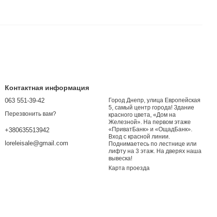
Контактная информация
063 551-39-42
Город Днепр, улица Европейская
5, самый центр города! Здание
Перезвонить вам?
красного цвета, «Дом на
Железной». На первом этаже
«ПриватБанк» и «ОщадБанк».
+380635513942
Вход с красной линии.
loreleisale@gmail.com
Поднимаетесь по лестнице или
лифту на 3 этаж. На дверях наша
вывеска!
Карта проезда