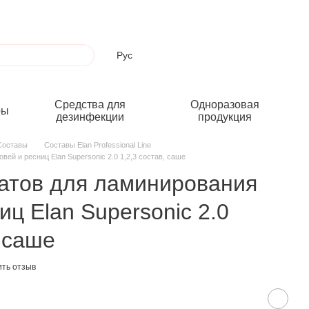
Рус
Средства для
Одноразовая
ры
дезинфекции
продукция
Составы
Составы Elan Professional Line
ей и ресниц Elan Supersonic 2.0 1,2,3 состав, саше
атов для ламинирования
иц Elan Supersonic 2.0
в саше
ить отзыв