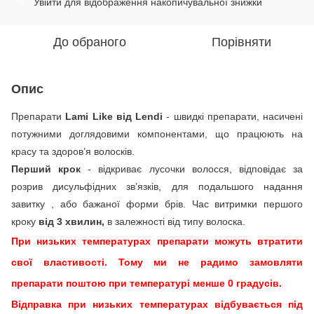
Увійти
для відображення накопичувальної знижки
%
До обраного
Порівняти
Опис
Препарати
Lami Like від Lendi
- швидкі препарати, насичені
потужними доглядовими компонентами, що працюють на
красу та здоров’я волосків.
Перший крок
- відкриває лусочки волосся, відповідає за
розрив дисульфідних зв’язків, для подальшого надання
завитку , або бажаної форми брів. Час витримки першого
кроку
від 3 хвилин,
в залежності від типу волоска.
При низьких температурах препарати можуть втратити
свої властивості. Тому ми не радимо замовляти
препарати поштою при температурі менше 0 градусів.
Відправка при низьких температурах відбувається під