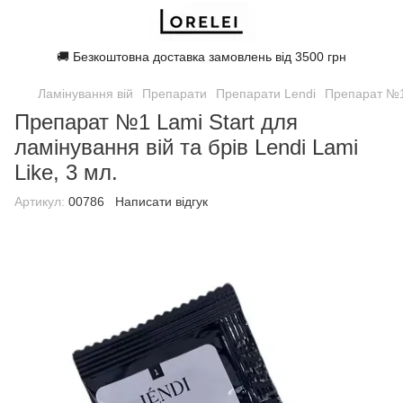
🚚 Безкоштовна доставка замовлень від 3500 грн
Ламінування вій
Препарати
Препарати Lendi
Препарат №1 
Препарат №1 Lami Start для
ламінування вій та брів Lendi Lami
Like, 3 мл.
Артикул:
00786
Написати відгук